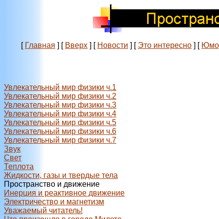
[
Главная
]
[
Вверх
]
[
Новости
]
[
Это интересно
]
[
Юмо
Увлекательный мир физики ч.1
Увлекательный мир физики ч.2
Увлекательный мир физики ч.3
Увлекательный мир физики ч.4
Увлекательный мир физики ч.5
Увлекательный мир физики ч.6
Увлекательный мир физики ч.7
Звук
Свет
Теплота
Жидкости, газы и твердые тела
Пространство и движение
Инерция и реактивное движение
Электричество и магнетизм
Уважаемый читатель!