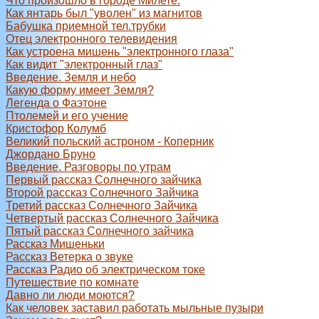
Что произошло в городе Милете.
Как янтарь был "уволен" из магнитов
Бабушка приемной тел.трубки
Отец электронного телевидения
Как устроена мишень "электронного глаза"
Как видит "электронный глаз"
Введение. Земля и небо
Какую форму имеет Земля?
Легенда о Фаэтоне
Птолемей и его учение
Кристофор Колумб
Великий польский астроном - Коперник
Джордано Бруно
Введение. Разговоры по утрам
Первый рассказ Солнечного зайчика
Второй рассказ Солнечного Зайчика
Третий рассказ Солнечного Зайчика
Четвертый рассказ Солнечного Зайчика
Пятый рассказ Солнечного зайчика
Рассказ Мишеньки
Рассказ Ветерка о звуке
Рассказ Радио об электрическом токе
Путешествие по комнате
Давно ли люди моются?
Как человек заставил работать мыльные пузыри