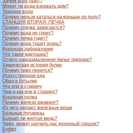
Зачем воду пьют?
Может ли вода взорвать дом?
Твердая вода
Почему нельзя кататься на коньках по полу?
СТАНЦИЯ ВТОРАЯ. ПЕЧКА
Почему спички зажигаются?
Почему вода не горит?
Почему печка гудит?
Почему вода тушит огонь?
Кухонная лаборатория
Что такое картошка?
Отчего накрахмаленное белье твердое?
Химическая история булки
Почему пиво пенится?
Искусственная еда
Обед в бутылке
Что ели в старину
Чем и как ели в старину?
Кухонная полка
Почему железо ржавеет?
Из чего делают железные вещи
Больные пуговицы
Бывает ли желтая медь?
Чему может научить нас кухонный горшок?
Буфет