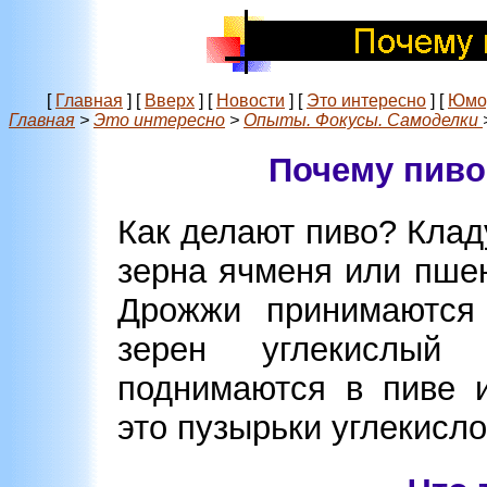
[
Главная
]
[
Вверх
]
[
Новости
]
[
Это интересно
]
[
Юмо
Главная
>
Это интересно
>
Опыты. Фокусы. Самоделки
Почему пиво
Как делают пиво? Клад
зерна ячменя или пше
Дрожжи принимаются
зерен углекислый 
поднимаются в пиве и
это пузырьки углекислог