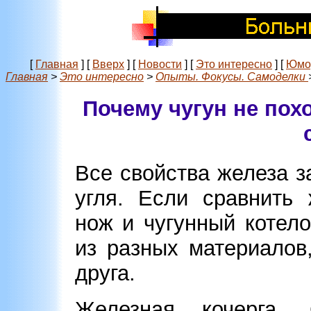
[
Главная
]
[
Вверх
]
[
Новости
]
[
Это интересно
]
[
Юмо
Главная
>
Это интересно
>
Опыты. Фокусы. Самоделки
Почему чугун не похо
Все свойства железа за
угля. Если сравнить 
нож и чугунный котело
из разных материалов
друга.
Железная кочерга.