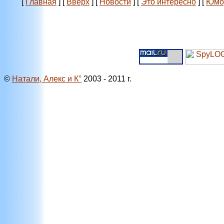
[
Главная
]
[
Вверх
]
[
Новости
]
[
Это интересно
]
[
Юмо
©
Натали, Алекс и К°
2003 - 2011 г.