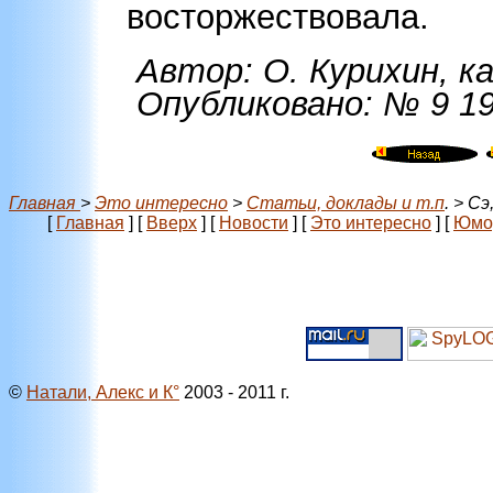
восторжествовала.
Автор: О. Курихин, ка
Опубликовано: № 9 198
Главная
>
Это интересно
>
Статьи, доклады и т.п
. > Сэ
[
Главная
]
[
Вверх
]
[
Новости
]
[
Это интересно
]
[
Юмо
©
Натали, Алекс и К°
2003 - 2011 г.