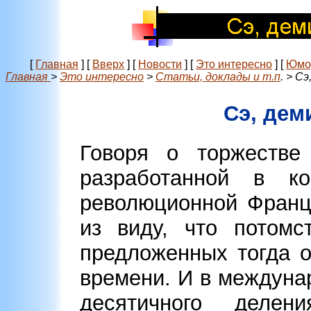
[
Главная
]
[
Вверх
]
[
Новости
]
[
Это интересно
]
[
Юмо
Главная
>
Это интересно
>
Статьи, доклады и т.п
. > Сэ
Сэ, деми
Говоря о торжестве
разработанной в к
революционной Франц
из виду, что потомс
предложенных тогда
времени. И в междуна
десятичного деле