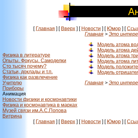
[
Главная
]
[
Вверх
]
[
Новости
]
[
Юмор
]
[
Ссы
Главная
>
Это интере
Модель атома во
Модель атома де
Физика в литературе
Модель атома тр
Опыты. Фокусы. Самоделки
Модель атома ли
Сто тысяч почему?
Модель положите
Статьи, доклады и т.п.
Модель отрицател
Физика как развлечение
Учителю
Главная
>
Это интере
Приборы
Анимация
Новости физики и космонавтики
Физика и космонавтика в марках
Музей связи им.А.С.Попова
Витрина
[
Главная
]
[
Вверх
]
[
Новости
]
[
Юмор
]
[
Ссы