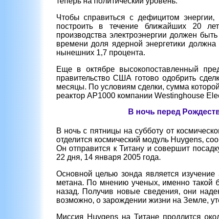
теперь на политический уровень.
Чтобы справиться с дефицитом энергии, 
построить в течение ближайших 20 ле
производства электроэнергии должен быть 
времени доля ядерной энергетики должна 
нынешних 1,7 процента.
Еще в октябре высокопоставленный пред
правительство США готово одобрить сдел
месяцы. По условиям сделки, сумма которой
реактор AP1000 компании Westinghouse Elect
В ночь перед Рождест
В ночь с пятницы на субботу от космическо
отделится космический модуль Huygens, со
Он отправится к Титану и совершит посадк
22 дня, 14 января 2005 года.
Основной целью зонда является изучение 
метана. По мнению ученых, именно такой 
назад. Получив новые сведения, они наде
возможно, о зарождении жизни на Земле, у
Миссия Huygens на Титане продлится окол