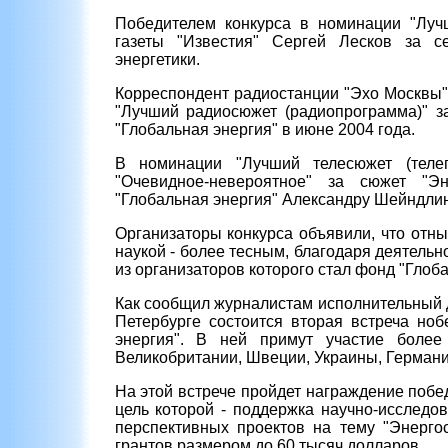
Победителем конкурса в номинации "Лучш
газеты "Известия" Сергей Лесков за 
энергетики.
Корреспондент радиостанции "Эхо Москвы"
"Лучший радиосюжет (радиопрограмма)" 
"Глобальная энергия" в июне 2004 года.
В номинации "Лучший телесюжет (теле
"Очевидное-невероятное" за сюжет "Э
"Глобальная энергия" Александру Шейндлин
Организаторы конкурса объявили, что отн
наукой - более тесным, благодаря деятельн
из организаторов которого стал фонд "Глоба
Как сообщил журналистам исполнительный д
Петербурге состоится вторая встреча ноб
энергия". В ней примут участие боле
Великобритании, Швеции, Украины, Германи
На этой встрече пройдет награждение поб
цель которой - поддержка научно-исследо
перспективных проектов на тему "Энерго
грантов размером до 60 тысяч долларов.