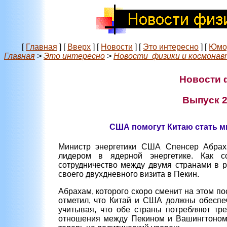
[
Главная
]
[
Вверх
]
[
Новости
]
[
Это интересно
]
[
Юмо
Главная
>
Это интересно
>
Новости физики и космонав
Новости 
Выпуск 24
США помогут Китаю стать м
Министр энергетики США Спенсер Абраха
лидером в ядерной энергетике. Как с
сотрудничество между двумя странами в р
своего двухдневного визита в Пекин.
Абрахам, которого скоро сменит на этом 
отметил, что Китай и США должны обеспеч
учитывая, что обе страны потребляют тре
отношения между Пекином и Вашингтоном в