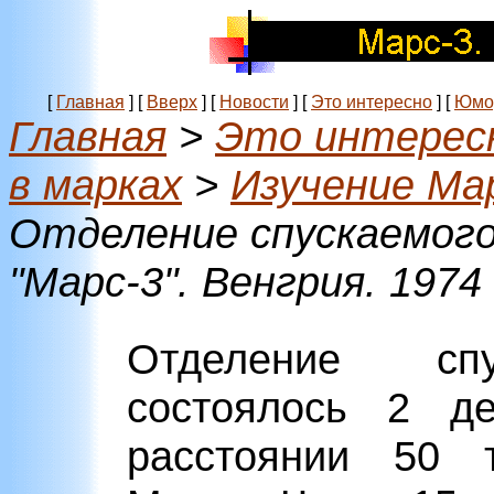
[
Главная
]
[
Вверх
]
[
Новости
]
[
Это интересно
]
[
Юмо
Главная
>
Это интерес
в марках
>
Изучение Ма
Отделение спускаемог
"Марс-3". Венгрия. 1974
Отделение спу
состоялось 2 д
расстоянии 50 