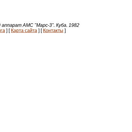
аппарат АМС "Марс-3". Куба. 1982
ига
]
[
Карта сайта
]
[
Контакты
]