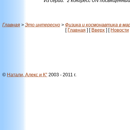
Из серии: "2 конгресс UN посвященны
Главная
>
Это интересно
>
Физика и космонавтика в ма
[
Главная
]
[
Вверх
]
[
Новости
©
Натали, Алекс и К°
2003 - 2011 г.