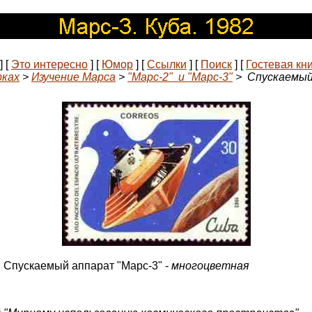
]
[
Это интересно
]
[
Юмор
]
[
Ссылки
]
[
Поиск
]
[
Гостевая кн
рках
>
Изучение Марса
>
"Марс-2" и "Марс-3"
> Cпускаемый 
 Спускаемый аппарат "Марс-3" -
многоцветная