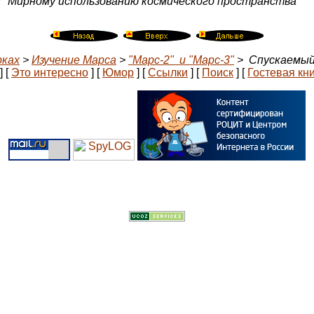
й "Мирному использованию космического пространства"
рках
>
Изучение Марса
>
"Марс-2" и "Марс-3"
> Cпускаемый 
]
[
Это интересно
]
[
Юмор
]
[
Ссылки
]
[
Поиск
]
[
Гостевая кн