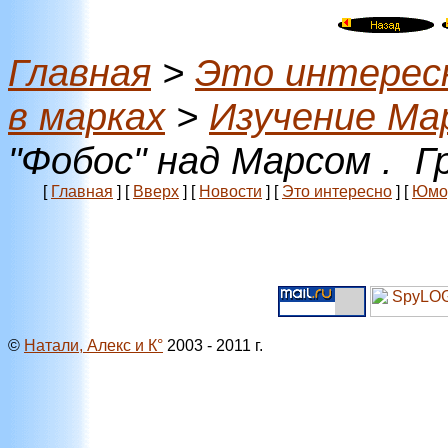
Главная
>
Это интерес
в марках
>
Изучение Ма
"Фобос" над Марсом . Г
[
Главная
]
[
Вверх
]
[
Новости
]
[
Это интересно
]
[
Юмо
©
Натали, Алекс и К°
2003 - 2011 г.