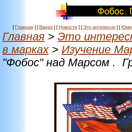
[
Главная
]
[
Вверх
]
[
Новости
]
[
Это интересно
]
[
Юмо
Главная
>
Это интерес
в марках
>
Изучение Ма
"Фобос" над Марсом . Г