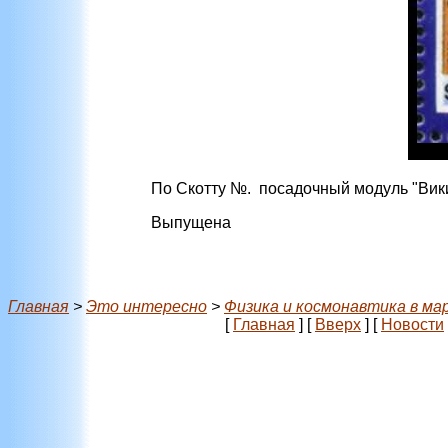
По Скотту №. посадочный модуль "Вики
Выпущена
Главная
>
Это интересно
>
Физика и космонавтика в ма
[
Главная
]
[
Вверх
]
[
Новости