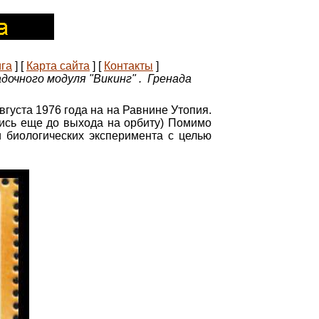
ига
]
[
Карта сайта
]
[
Контакты
]
очного модуля "Викинг" . Гренада
густа 1976 года на на Равнине Утопия.
лись еще до выхода на орбиту) Помимо
и биологических эксперимента с целью