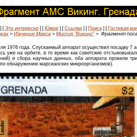
]
[
Это интересно
]
[
Юмор
]
[
Ссылки
]
[
Поиск
]
[
Гостевая кн
рках
>
Изучение Марса
>
Миссия "Викинг"
> Фрагмент посад
я 1976 года. Спускаемый аппарат осуществил посадку 7 ав
сь уже на орбите, в то время как советские отстыковыва
ний) и сбора научных данных, оба аппарата провели тр
(по обнаружению марсианских микроорганизмов).