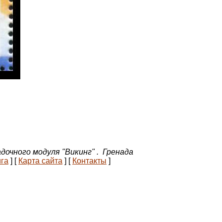
очного модуля "Викинг" . Гренада
ига
]
[
Карта сайта
]
[
Контакты
]