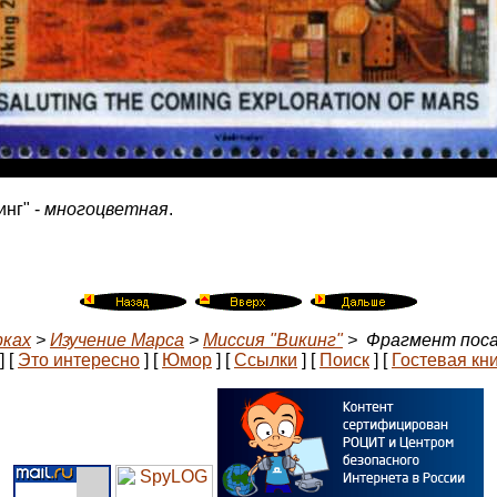
нг" -
многоцветная
.
рках
>
Изучение Марса
>
Миссия "Викинг"
> Фрагмент посад
]
[
Это интересно
]
[
Юмор
]
[
Ссылки
]
[
Поиск
]
[
Гостевая кн