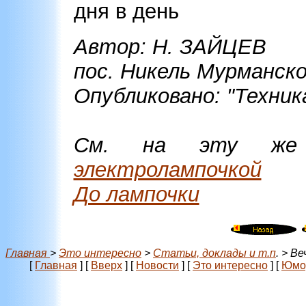
дня в день
Автор: Н. ЗАЙЦЕВ
пос. Никель Мурманско
Опубликовано: "Техника
См. на эту ж
электролампочкой
До лампочки
Главная
>
Это интересно
>
Статьи, доклады и т.п
. > В
[
Главная
]
[
Вверх
]
[
Новости
]
[
Это интересно
]
[
Юмо