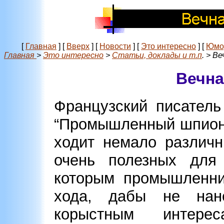
[
Главная
]
[
Вверх
]
[
Новости
]
[
Это интересно
]
[
Юмо
Главная
>
Это интересно
>
Статьи, доклады и т.п
. > В
Вечна
Французский писатель
“Промышленный шпиона
ходит немало различн
очень полезных для 
которым промышленни
хода, дабы не нан
корыстным интере