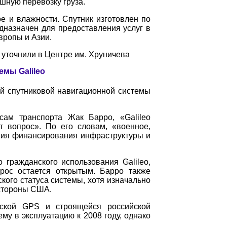
ную перевозку груза.
е и влажности. Спутник изготовлен по
дназначен для предоставления услуг в
вропы и Азии.
 уточнили в Центре им. Хруничева
емы Galileo
й спутниковой навигационной системы
сам транспорта Жак Барро, «Galileo
т вопрос». По его словам, «военное,
ения финансирования инфраструктуры и
 гражданского использования Galileo,
рос остается открытым. Барро также
кого статуса системы, хотя изначально
 стороны США.
анской GPS и строящейся российской
ему в эксплуатацию к 2008 году, однако