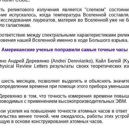
ь реликтового излучения является "слепком" состоян
ние испускалось, когда температура Вселенной составля
т исследования лауреатов, материя во Вселенной уже не б
ло галактикам.
оответствие между спектральными характеристиками релик
кновения нашей Вселенной именно в ходе Большого взрыва.
Американские ученые поправили самые точные часы
но Андрей Деревянко (Andrei Derevianko), Кайл Белой (Ky
hysical Review Letters результаты своих теоретических и
 шесть месяцев, позволяет выделять и объяснять значит
в определении времени при помощи этого прибора уменьшае
еревянко в том, что точность измерения времени повыш
, проводимых с применением высокопроизводительных ЭВМ.
ои усилия на повышение точности атомных часов в ответ
ельства менее точной, чем ожидалось, работы этих устрой
ащую в основе конструирования атомных часов.