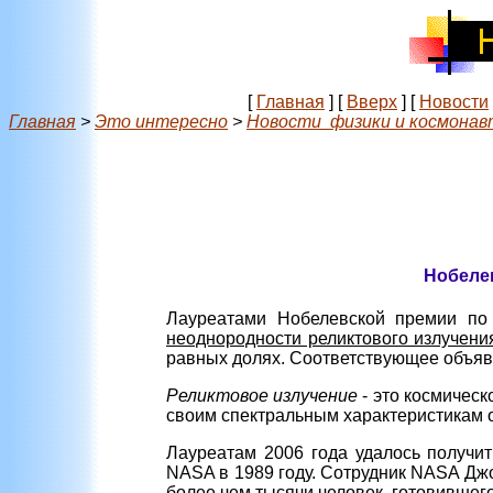
[
Главная
]
[
Вверх
]
[
Новости
Главная
>
Это интересно
>
Новости физики и космонав
Нобелев
Лауреатами Нобелевской премии по 
неоднородности реликтового излучени
равных долях. Соответствующее объяв
Реликтовое излучение
- это космичес
своим спектральным характеристикам о
Лауреатам 2006 года удалось получи
NASA в 1989 году. Сотрудник NASA Дж
более чем тысячи человек, готовившег