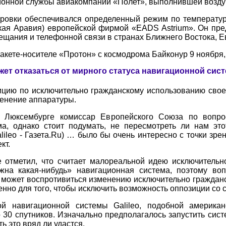
онной службы авиакомпании «Полет», выполнившей воздуш
тировки обеспечивался определенный режим по температур
ская Аравия) европейской фирмой «EADS Astrium». Он пре
ещания и телефонной связи в странах Ближнего Востока, Е
ракете-носителе «Протон» с космодрома Байконур 9 ноября,
ет отказаться от мирного статуса навигационной сист
ицию по исключительно гражданскому использованию свое
менение аппаратуры.
 Люксембурге комиссар Европейского Союза по вопро
ма, однако стоит подумать, не пересмотреть ли нам это
lileo - Газета.Ru) … было бы очень интересно с точки зр
кт.
отметил, что считает малореальной идею исключительно
жна какая-нибудь» навигационная система, поэтому воп
он может воспротивиться изменению исключительно гражданс
нно для того, чтобы исключить возможность оппозиции со
ой навигационной системы Galileo, подобной америк
 30 спутников. Изначально предполагалось запустить сист
ь это вряд ли удастся.