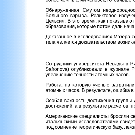
Обнаруженная Смутом неоднородност
Большого взрыва. Реликтовое излуче
Цельсия. В это время, как показываю
образования, которые потом дали нача
Доказанное в исследованиях Мэзера с
тела является доказательством возни
Сотрудники университета Невады в Ри
Safronova) опубликовали в журнале P
увеличению точности атомных часов.
Работа, на которую ученые затратили
атомных часов. В результате, ошибка 
Особая важность достижения группы Д
достижений, а в результате расчетов
Американские специалисты бросили св
итальянскими исследователями свидет
под сомнение теоретическую базу, леж