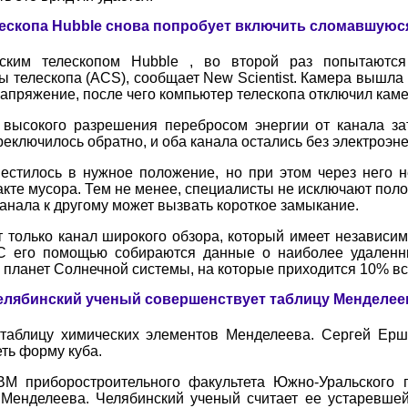
ескопа Hubble снова попробует включить сломавшуюс
ским телескопом Hubble , во второй раз попытаютс
телескопа (ACS), сообщает New Scientist. Камера вышла из
апряжение, после чего компьютер телескопа отключил каме
 высокого разрешения перебросом энергии от канала з
еключилось обратно, и оба канала остались без электроэне
естилось в нужное положение, но при этом через него н
кте мусора. Тем не менее, специалисты не исключают поло
канала к другому может вызвать короткое замыкание.
 только канал широкого обзора, который имеет независимо
 С его помощью собираются данные о наиболее удаленны
планет Солнечной системы, на которые приходится 10% вс
елябинский ученый совершенствует таблицу Менделее
таблицу химических элементов Менделеева. Сергей Ершо
еть форму куба.
 приборостроительного факультета Южно-Уральского го
й Менделеева. Челябинский ученый считает ее устаревше