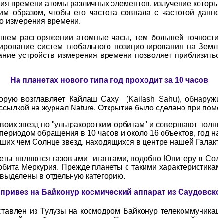
ия времени атомы различных элементов, излучение которых
им образом, чтобы его частота совпала с частотой данн
го измерения времени.
ем распоряжении атомные часы, тем большей точности 
ирование систем глобального позиционирования на Земл
ание устройств измерения времени позволяет приблизит
На планетах нового типа год проходит за 10 часов
торую возглавляет Кайлаш Саху (Kailash Sahu), обнару
 ссылкой на журнал Nature. Открытие было сделано при пом
своих звезд по "ультракоротким орбитам" и совершают пол
периодом обращения в 10 часов и около 16 объектов, год на
ьших чем Солнце звезд, находящихся в центре нашей Галакт
ты являются газовыми гигантами, подобно Юпитеру в Сол
рбита Меркурия. Прежде планеты с такими характеристика
 выделены в отдельную категорию.
 привез на Байконур космический аппарат из Саудовск
тавлен из Тулузы на космодром Байконур телекоммуника