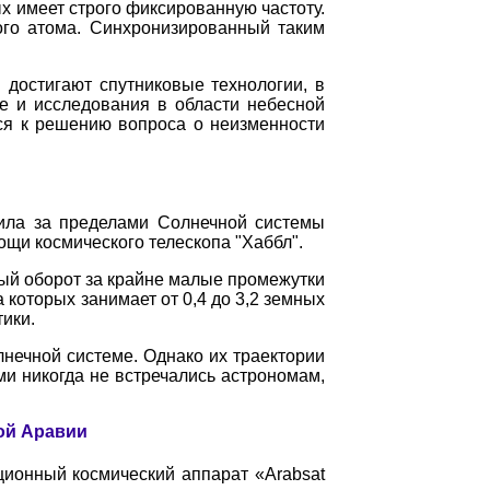
 имеет строго фиксированную частоту.
ого атома. Синхронизированный таким
достигают спутниковые технологии, в
е и исследования в области небесной
ься к решению вопроса о неизменности
жила за пределами Солнечной системы
ощи космического телескопа "Хаббл".
ный оборот за крайне малые промежутки
 которых занимает от 0,4 до 3,2 земных
ики.
нечной системе. Однако их траектории
ми никогда не встречались астрономам,
ой Аравии
ционный космический аппарат «Arabsat