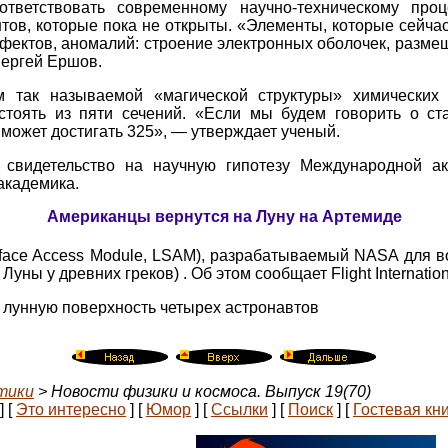
ответствовать современному научно-техническому про
тов, которые пока не открыты. «Элементы, которые сейча
ектов, аномалий: строение электронных оболочек, размещ
Сергей Ершов.
 так называемой «магической структуры» химических
стоять из пяти сечений. «Если мы будем говорить о ста
 может достигать 325», — утверждает ученый.
свидетельство на научную гипотезу Международной а
академика.
Американцы вернутся на Луну на Артемиде
face Access Module, LSAM), разрабатываемый NASA для в
 Луны у древних греков) . Об этом сообщает Flight Internatio
 лунную поверхность четырех астронавтов
тики
> Новости физики и космоса. Выпуск 19(70)
]
[
Это интересно
]
[
Юмор
]
[
Ссылки
]
[
Поиск
]
[
Гостевая кн