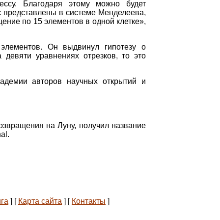
цессу. Благодаря этому можно будет
с представлены в системе Менделеева,
ение по 15 элементов в одной клетке»,
 элементов. Он выдвинул гипотезу о
 девяти уравнениях отрезков, то это
кадемии авторов научных открытий и
озвращения на Луну, получил название
nal.
ига
]
[
Карта сайта
]
[
Контакты
]