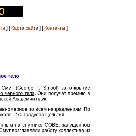
ига
]
[
Карта сайта
]
[
Контакты
]
ное тело
Смут (George F. Smoot) з
а открытие
о черного тела
. Они получат премию в
ской Академии наук.
равномерное по всем направлениям. По
коло -270 градусов Цельсия.
ченным на спутнике COBE, запущенном
мут возглавляли работу коллектива из