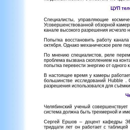
ЦУП тел
Cпециалисты, управляющие космиче
Усовершенствованной обзорной камеры 
канале высокого разрешения исчезло н
Попытка восстановить работу канала
октября. Однако механическое реле пер
По мнению специалистов, реле перем
проблема вызвана скоплением на конта
попытка перевести энергию от одного 
В настоящее время у камеры работает
большинстве исследований Hubble .
разрешения использовался для съёмки 
Ч
Челябинский ученый совершенствует 
система должна быть трехмерной и им
Сергей Ершов – доцент кафедры ЭВМ
тридцати лет он работает с таблице