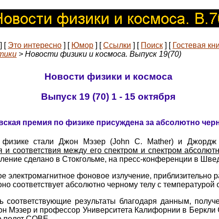
]
[
Это интересно
]
[
Юмор
]
[
Ссылки
]
[
Поиск
]
[
Гостевая кн
тики
> Новости физики и космоса. Выпуск 19(70)
Новости физики и космоса
Выпуск 19 (70) 1 - 15 октября
ская премия по физике присуждена за абсолютно чер
физике стали Джон Мэзер (John C. Mather) и Джордж 
я и соответствия между его спектром и спектром абсолютн
ление сделано в Стокгольме, на пресс-конференции в Швед
кое электромагнитное фоновое излучение, приблизительно 
но соответствует абсолютно черному телу с температурой о
ть соответствующие результаты благодаря данным, полу
он Мэзер и профессор Университета Калифорнии в Беркли С
о полет COBE.