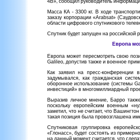
4B», сообщил руководитель информаци
Масса КА - 3300 кг. В ходе транспор
заказу корпорации «Arabsat» (Саудов
области цифрового спутникового телев
Спутник будет запущен на российской 
Европа мож
Европа может пересмотреть свою поз
Galileo, допустив также и военное при
Как заявил на пресс-конференции в
задумывался, как гражданская систе
оборонное использование (системы Ga
инвестиций» в многомиллиардный прое
Выразив личное мнение, Барро также 
поскольку европейским военным «ну
заметил, что не считает, что Вашингт
такая позиция была провозглашена име
Спутниковая группировка европейск
«Глонасс», будет состоять из примерно
на данный момент считается, что сделат