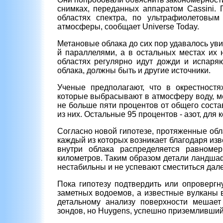
снимках, переданных аппаратом Cassini. 
областях спектра, по ультрафиолетовым
атмосферы, сообщает Universe Today.
Метановые облака до сих пор удавалось увид
й параллелями, а в остальных местах их н
областях регулярно идут дожди и испаряю
облака, должны быть и другие источники.
Ученые предполагают, что в окрестностя
которые выбрасывают в атмосферу воду, м
не больше пяти процентов от общего соста
из них. Остальные 95 процентов - азот, для
Согласно новой гипотезе, протяженные обл
каждый из которых возникает благодаря из
внутри облака распределяется равноме
километров. Таким образом детали ландша
нестабильны и не успевают сместиться дале
Пока гипотезу подтвердить или опровергн
заметных водоемов, а известные вулканы в
детальному анализу поверхности мешае
зондов, но Huygens, успешно приземлившийс