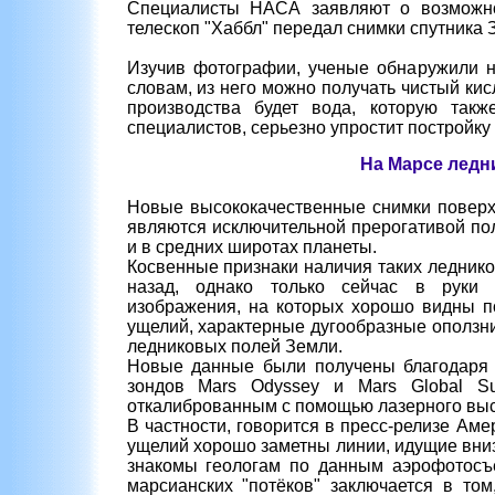
Специалисты НАСА заявляют о возможно
телескоп "Хаббл" передал снимки спутника
Изучив фотографии, ученые обнаружили н
словам, из него можно получать чистый кис
производства будет вода, которую так
специалистов, серьезно упростит постройку 
На Марсе ледни
Новые высококачественные снимки поверх
являются исключительной прерогативой пол
и в средних широтах планеты.
Косвенные признаки наличия таких ледник
назад, однако только сейчас в руки 
изображения, на которых хорошо видны п
ущелий, характерные дугообразные оползни
ледниковых полей Земли.
Новые данные были получены благодаря 
зондов Mars Odyssey и Mars Global S
откалиброванным с помощью лазерного высото
В частности, говорится в пресс-релизе Аме
ущелий хорошо заметны линии, идущие вниз
знакомы геологам по данным аэрофотосъ
марсианских "потёков" заключается в то