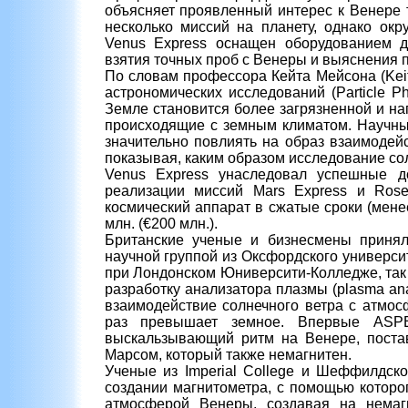
объясняет проявленный интерес к Венере 
несколько миссий на планету, однако ок
Venus Express оснащен оборудованием д
взятия точных проб с Венеры и выяснения 
По словам профессора Кейта Мейсона (Kei
астрономических исследований (Particle P
Земле становится более загрязненной и на
происходящие с земным климатом. Научны
значительно повлиять на образ взаимоде
показывая, каким образом исследование со
Venus Express унаследовал успешные до
реализации миссий Mars Express и Roset
космический аппарат в сжатые сроки (мене
млн. (€200 млн.).
Британские ученые и бизнесмены принял
научной группой из Оксфордского университ
при Лондонском Юниверсити-Колледже, так
разработку анализатора плазмы (plasma an
взаимодействие солнечного ветра с атмос
раз превышает земное. Впервые ASPE
выскальзывающий ритм на Венере, поста
Марсом, который также немагнитен.
Ученые из Imperial College и Шеффилдско
создании магнитометра, с помощью которог
атмосферой Венеры, создавая на немаг