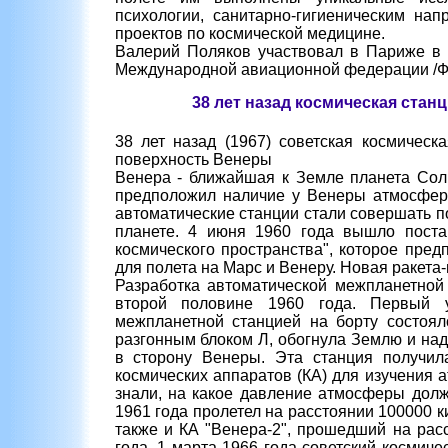
психологии, санитарно-гигиеническим на
проектов по космической медицине.
Валерий Поляков участвовал в Париже в 
Международной авиационной федерации /ФА
38 лет назад космическая стан
38 лет назад (1967) советская космическ
поверхность Венеры
Венера - ближайшая к Земле планета Сол
предположил наличие у Венеры атмосферы
автоматические станции стали совершать п
планете. 4 июня 1960 года вышло пост
космического пространства", которое пред
для полета на Марс и Венеру. Новая ракета-
Разработка автоматической межпланетной
второй половине 1960 года. Первый у
межпланетной станцией на борту состоя
разгонным блоком Л, обогнула Землю и на
в сторону Венеры. Эта станция получил
космических аппаратов (КА) для изучения
знали, на какое давление атмосферы долж
1961 года пролетел на расстоянии 100000 
также и КА "Венера-2", прошедший на рас
года. 1 марта 1966 года советский космиче