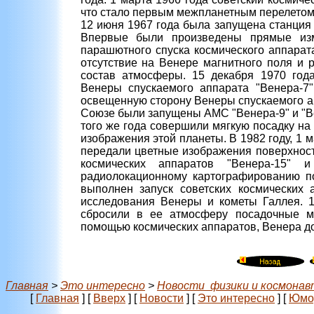
что стало первым межпланетным перелетом
12 июня 1967 года была запущена станция "
Впервые были произведены прямые изм
парашютного спуска космического аппарат
отсутствие на Венере магнитного поля и 
состав атмосферы. 15 декабря 1970 год
Венеры спускаемого аппарата "Венера-7"
освещенную сторону Венеры спускаемого ап
Союзе были запущены АМС "Венера-9" и "Ве
того же года совершили мягкую посадку н
изображения этой планеты. В 1982 году, 1 
передали цветные изображения поверхност
космических аппаратов "Венера-15" 
радиолокационному картографированию п
выполнен запуск советских космических а
исследования Венеры и кометы Галлея. 
сбросили в ее атмосферу посадочные мо
помощью космических аппаратов, Венера д
Главная
>
Это интересно
>
Новости физики и космонав
[
Главная
]
[
Вверх
]
[
Новости
]
[
Это интересно
]
[
Юмо