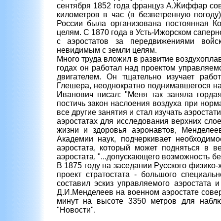
сентября 1852 года француз А.Жиффар сов
километров в час (в безветренную погоду
России была организована постоянная К
целям. С 1870 года в Усть-Ижорском сапер
с аэростатов за передвижениями войс
невидимым с земли целям.
Много труда вложил в развитие воздухопла
годах он работал над проектом управляем
двигателем. Он тщательно изучает рабо
Глешера, неоднократно поднимавшегося н
Иванович писал: "Меня так заняла горда
постичь закон наслоения воздуха при нор
все другие занятия и стал изучать аэроста
аэростатах для исследования верхних сло
жизни и здоровья аэронавтов, Менделеев
Академии наук, подчеркивает необходим
аэростата, который может подняться в в
аэростата, "...допускающего возможность б
В 1875 году на заседании Русского физико
проект стратостата - большого специальн
составил эскиз управляемого аэростата и
Д.И.Менделеев на военном аэростате совер
минут на высоте 3350 метров для набл
"Новости".