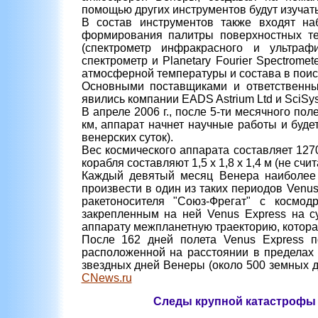
помощью других инструментов будут изучать
В состав инструментов также входят на
формирования палитры поверхностных тем
(спектрометр инфракрасного и ультрафио
спектрометр и Planetary Fourier Spectrom
атмосферной температуры и состава в поис
Основными поставщиками и ответственны
явились компании EADS Astrium Ltd и SciSys
В апреле 2006 г., после 5-ти месячного пол
км, аппарат начнет научные работы и буде
венерских суток).
Вес космического аппарата составляет 1270 
корабля составляют 1,5 х 1,8 х 1,4 м (не сч
Каждый девятый месяц Венера наиболее 
произвести в один из таких периодов Venus
ракетоносителя "Союз-Фрегат" с космод
закрепленным на ней Venus Express на су
аппарату межпланетную траекторию, которая
После 162 дней полета Venus Express п
расположенной на расстоянии в пределах 
звездных дней Венеры (около 500 земных д
CNews.ru
Следы крупной катастрофы