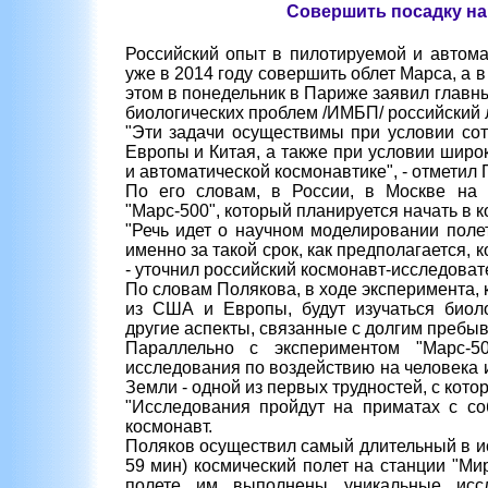
Совершить посадку на
Российский опыт в пилотируемой и автома
уже в 2014 году совершить облет Марса, а в
этом в понедельник в Париже заявил главны
биологических проблем /ИМБП/ российский 
"Эти задачи осуществимы при условии сот
Европы и Китая, а также при условии широ
и автоматической космонавтике", - отметил 
По его словам, в России, в Москве на
"Марс-500", который планируется начать в к
"Речь идет о научном моделировании полет
именно за такой срок, как предполагается, 
- уточнил российский космонавт-исследоват
По словам Полякова, в ходе эксперимента,
из США и Европы, будут изучаться биоло
другие аспекты, связанные с долгим пребыв
Параллельно с экспериментом "Марс-5
исследования по воздействию на человека
Земли - одной из первых трудностей, с кот
"Исследования пройдут на приматах с со
космонавт.
Поляков осуществил самый длительный в ис
59 мин) космический полет на станции "Мир
полете им выполнены уникальные иссл