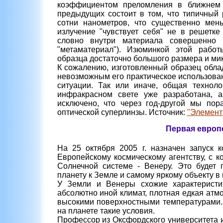
коэффициентом преломления в ближнем 
предыдущих состоит в том, что типичный 
сотни нанометров, что существенно мен
излучение "чувствует себя" не в решетке
словно внутри материала совершенно 
"метаматериал"). Изюминкой этой рабо
образца достаточно большого размера и ми
К сожалению, изготовленный образец обла
невозможным его практическое использова
ситуации. Так или иначе, общая техноло
инфракрасном свете уже разработана, 
исключено, что через год-другой мы по
оптической суперлинзы. Источник:
"Элемент
Первая европ
На 25 октября 2005 г. назначен запуск 
Европейскому космическому агентству, с 
Солнечной системе - Венеру. Это будет
планету к Земле и самому яркому объекту в
У Земли и Венеры схожие характеристик
абсолютно иной климат, плотная едкая ат
высокими поверхностными температурами. 
на планете такие условия.
Профессор из Оксфордского университета и 