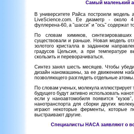
Самый маленький а
В университете Райса построили модель 
LiveScience.com. Ее диаметр - около 
фуллерена-60, а "шасси" и "ось" содержат т
По словам химиков, синтезировавших 
существовали и раньше. Новая модель отл
золотого кристалла в заданном направле
градусов Цельсия, а при температуре в
скользить и переворачиваться.
Синтез занял шесть месяцев. Чтобы убеди
дизайн наномашины, за ее движением набл
позволяющего разглядеть отдельные атомы
По словам ученых, молекула иллюстрирует 
будущего будут активно использовать нанот
если у наноавтомобиля появится "кузов",
нанотранспорта для сборки других молек
играют некоторые ферменты, которые п
выстраивают другие.
Специалисты НАСА заявляют о во