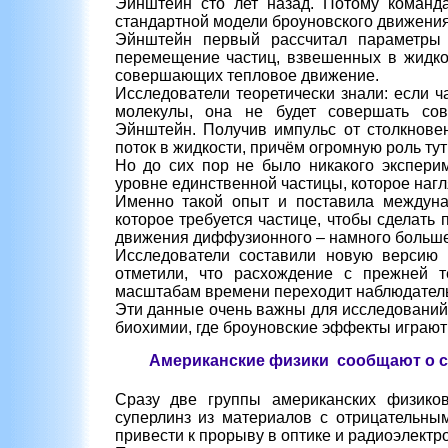
Эйнштейн сто лет назад. Потому команд
стандартной модели броуновского движения
Эйнштейн первый рассчитал параметры б
перемещение частиц, взвешенных в жидко
совершающих тепловое движение.
Исследователи теоретически знали: если 
молекулы, она не будет совершать сов
Эйнштейн. Получив импульс от столкновен
поток в жидкости, причём огромную роль тут
Но до сих пор не было никакого экспери
уровне единственной частицы, которое нагл
Именно такой опыт и поставила междуна
которое требуется частице, чтобы сделать 
движения диффузионного – намного больше,
Исследователи составили новую версию 
отметили, что расхождение с прежней 
масштабам времени переходит наблюдатель
Эти данные очень важны для исследований 
биохимии, где броуновские эффекты играют 
Американские физики сообщают о с
Сразу две группы американских физико
суперлинз из материалов с отрицательн
привести к прорыву в оптике и радиоэлектр