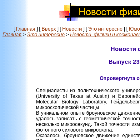
[
Главная
]
[
Вверх
]
[
Новости
]
[
Это интересно
]
[
Юмо
Главная
>
Это интересно
>
Новости физики и космонав
Новости 
Выпуск 23 
Опровергнута 
Специалисты из политехнического универ
(University of Texas at Austin) и Европ
Molecular Biology Laboratory, Гейдельб
микроскопической частицы.
В уникальном опыте броуновское движение
удалось записать с геометрической точно
несколько микросекунд. Такой точности и
фотонного силового микроскопа.
Оказалось, броуновское движение единст