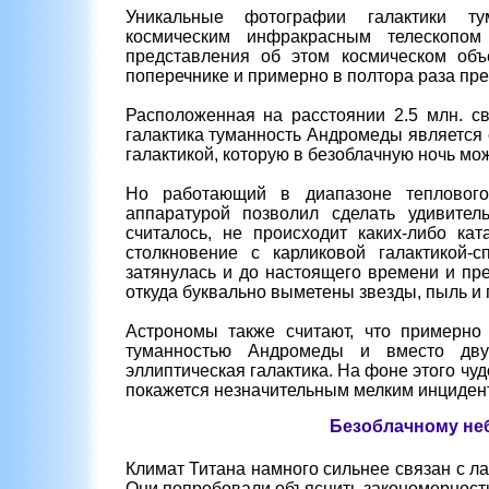
Уникальные фотографии галактики ту
космическим инфракрасным телескопом
представления об этом космическом объ
поперечнике и примерно в полтора раза пре
Расположенная на расстоянии 2.5 млн. св
галактика туманность Андромеды является
галактикой, которую в безоблачную ночь м
Но работающий в диапазоне теплового
аппаратурой позволил сделать удивитель
считалось, не происходит каких-либо ка
столкновение с карликовой галактикой-с
затянулась и до настоящего времени и пр
откуда буквально выметены звезды, пыль и г
Астрономы также считают, что примерно
туманностью Андромеды и вместо двух
эллиптическая галактика. На фоне этого чу
покажется незначительным мелким инциден
Безоблачному не
Климат Титана намного сильнее связан с л
Они попробовали объяснить закономерности