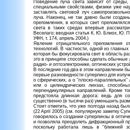
Поведение луча света зависит от среды,
специальными свойствами, физики уже нау
заставлять световой луч самопроизвольно
луча. Наконец, не так давно были создан
преломления, в которых свет преломлялся
света в таких средах впервые рассматри
Веселаго; вводная статья К. Ю. Блиох, Ю. 
УФН, т. 174, апрель 2004.)
Явление отрицательного преломления о
технологий. В частности, одной из главны
которая бы фокусировала свет в область раз
это в принципе способны сделать обычные 
радио- и оптоэлектронике, оптических устр
В последние год-два в этом направлении б
первые разновидности суперлинз для излуч
о сферических, а о "плоско-параллельных"
или о цилиндрических линзах, способны
перпендикулярных направлений. Кроме тог
предстояла длинная дорога: ведь для с
существенно (в тысячи раз) уменьшить раз
Стоит отметить, что уже полгода назад была
(22 April 2005) (см. популярную заметку С
говорилось о создании суперлинзы в оптиче
и позволяла преодолеть дифракционный пре
поскольку работала лишь в "ближней з