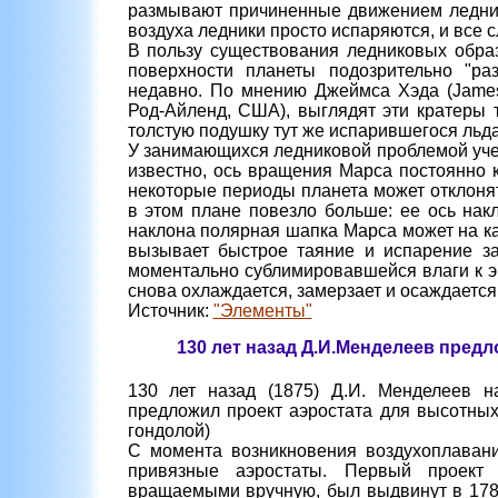
размывают причиненные движением ледник
воздуха ледники просто испаряются, и все 
В пользу существования ледниковых образ
поверхности планеты подозрительно "ра
недавно. По мнению Джеймса Хэда (James 
Род-Айленд, США), выглядят эти кратеры 
толстую подушку тут же испарившегося льда
У занимающихся ледниковой проблемой учен
известно, ось вращения Марса постоянно к
некоторые периоды планета может отклоня
в этом плане повезло больше: ее ось нак
наклона полярная шапка Марса может на ка
вызывает быстрое таяние и испарение 
моментально сублимировавшейся влаги к э
снова охлаждается, замерзает и осаждается 
Источник:
"Элементы"
130 лет назад Д.И.Менделеев пред
130 лет назад (1875) Д.И. Менделеев н
предложил проект аэростата для высотных
гондолой)
С момента возникновения воздухоплавани
привязные аэростаты. Первый проект 
вращаемыми вручную, был выдвинут в 178