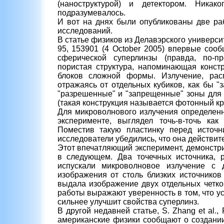
(наноструктурой) и детектором. Ника
подразумевалось.
И вот на днях были опубликованы две ра
исследований.
В статье физиков из Делавэрского университе
95, 153901 (4 October 2005) впервые соо
сферической суперлинзы (правда, по-п
пористая структура, напоминающая констр
блоков сложной формы. Излучение, расп
отражаясь от отдельных кубиков, как бы "
"разрешенные" и "запрещенные" зоны для и
(такая конструкция называется фотонный кр
Для микроволнового излучения определенн
эксперименте, выглядел точь-в-точь ка
Поместив такую пластинку перед источн
исследователи убедились, что она действи
Этот впечатляющий эксперимент, демонстр
в следующем. Два точечных источника, 
испускали микроволновое излучение с
изображения от столь близких источников
выдала изображение двух отдельных четк
работы выражают уверенность в том, что 
сильнее улучшит свойства суперлинз.
В другой недавней статье, S. Zhang et al., 
американские физики сообщают о создани