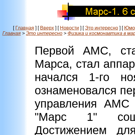
[
Главная
]
[
Вверх
]
[
Новости
]
[
Это интересно
]
[
Юмо
Главная
>
Это интересно
>
Физика и космонавтика в ма
Первой АМС, ста
Марса, стал аппар
начался 1-го но
ознаменовался пе
управления АМС 
"Марс 1" сош
Достижением дл