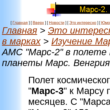
[
Главная
]
[
Вверх
]
[
Новости
]
[
Это интересно
]
[
Юмо
Главная
>
Это интерес
в марках
>
Изучение Ма
АМС "Марс-2" в полете
планеты Марс. Венгрия
Полет космическог
"
Марс-3
" к Марсу
месяцев. С "Марса