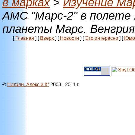
в марках
>
Изучение Ма
АМС "Марс-2" в полете
планеты Марс. Венгрия
[
Главная
]
[
Вверх
]
[
Новости
]
[
Это интересно
]
[
Юмо
©
Натали, Алекс и К°
2003 - 2011 г.