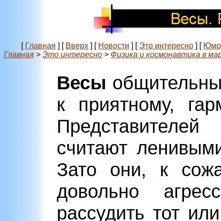
[
Главная
]
[
Вверх
]
[
Новости
]
[
Это интересно
]
[
Юмо
Главная
>
Это интересно
>
Физика и космонавтика в ма
Весы
общительны,
к приятному, га
Представителей 
считают ленивыми
Зато они, к сож
довольно агрес
рассудить тот ил