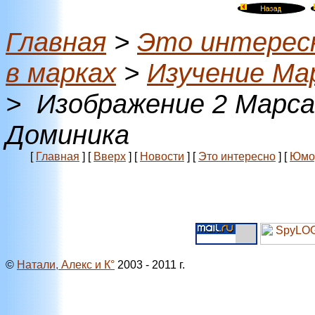
Главная
>
Это интерес
в марках
>
Изучение Ма
> Изображение 2 Марса
Доминика
[
Главная
]
[
Вверх
]
[
Новости
]
[
Это интересно
]
[
Юмо
©
Натали, Алекс и К°
2003 - 2011 г.