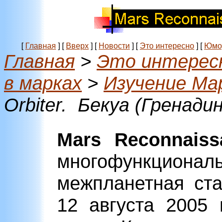
[
Главная
]
[
Вверх
]
[
Новости
]
[
Это интересно
]
[
Юмо
Главная
>
Это интерес
в марках
>
Изучение Ма
Orbiter. Бекуа (Гренад
Mars Reconnaiss
многофункционал
межпланетная ст
12 августа 2005