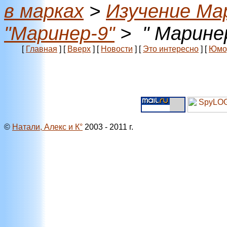
в марках
>
Изучение Ма
"Маринер-9"
> " Маринер
[
Главная
]
[
Вверх
]
[
Новости
]
[
Это интересно
]
[
Юмо
©
Натали, Алекс и К°
2003 - 2011 г.