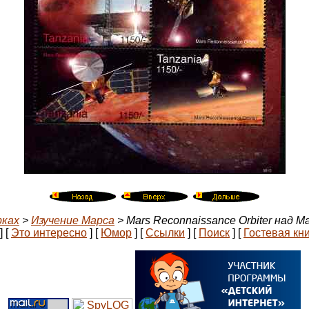
рках
>
Изучение Марса
> Mars Reconnaissance Orbiter над М
]
[
Это интересно
]
[
Юмор
]
[
Ссылки
]
[
Поиск
]
[
Гостевая кн