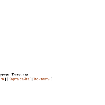
арсом. Танзания
ига
]
[
Карта сайта
]
[
Контакты
]