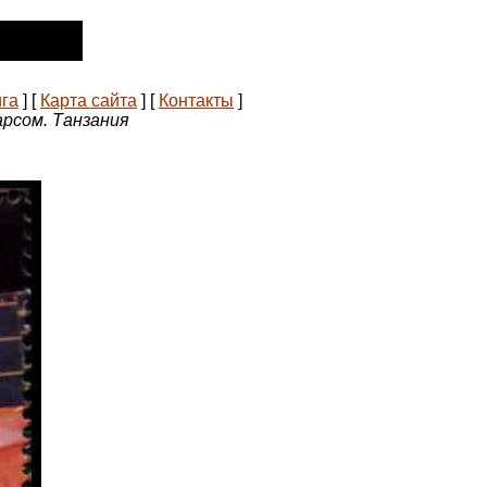
ига
]
[
Карта сайта
]
[
Контакты
]
арсом. Танзания