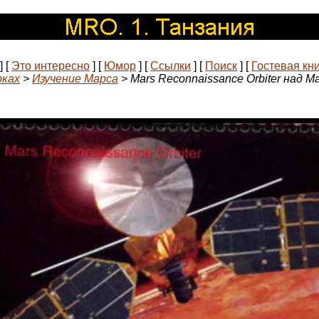
]
[
Это интересно
]
[
Юмор
]
[
Ссылки
]
[
Поиск
]
[
Гостевая кн
рках
>
Изучение Марса
> Mars Reconnaissance Orbiter над М