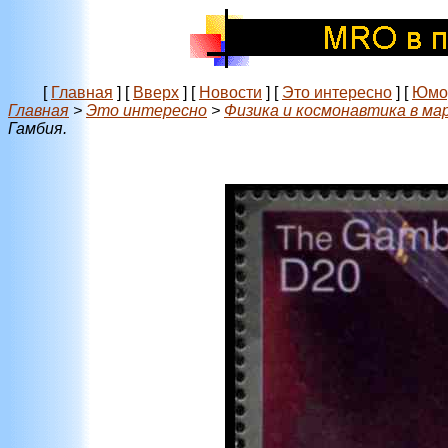
[
Главная
]
[
Вверх
]
[
Новости
]
[
Это интересно
]
[
Юмо
Главная
>
Это интересно
>
Физика и космонавтика в ма
Гамбия.