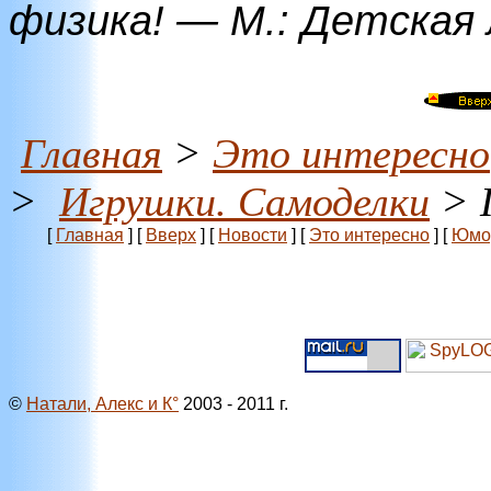
физика! — М.: Детская
Главная
>
Это интересно
>
Игрушки. Самоделки
> 
[
Главная
]
[
Вверх
]
[
Новости
]
[
Это интересно
]
[
Юмо
©
Натали, Алекс и К°
2003 - 2011 г.