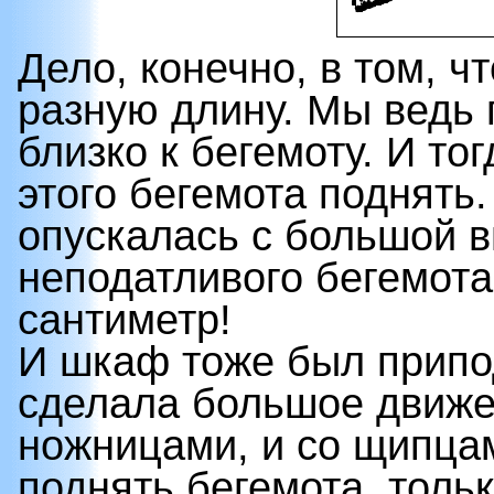
Дело, конечно, в том, ч
разную длину. Мы ведь
близко к бегемоту. И то
этого бегемота поднять
опускалась с большой 
неподатливого бегемота
сантиметр!
И шкаф тоже был припод
сделала большое движен
ножницами, и со щипцам
поднять бегемота, толь