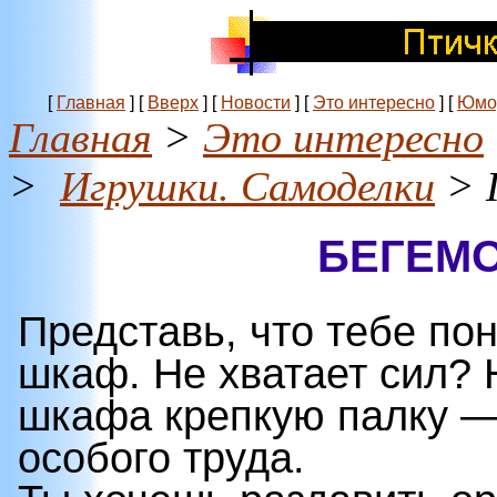
[
Главная
]
[
Вверх
]
[
Новости
]
[
Это интересно
]
[
Юмо
Главная
>
Это интересно
>
Игрушки. Самоделки
> 
БЕГЕМО
Представь, что тебе по
шкаф. Не хватает сил? 
шкафа крепкую палку —
особого труда.