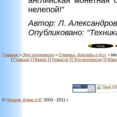
английская монетная 
нелепой!”
Автор: Л. Александро
Опубликовано: "Техника
Главная
>
Это интересно
>
Статьи, доклады и т.п
. > М
[
Главная
]
[
Вверх
]
[
Новости
]
[
Это интересно
]
[
Юмо
©
Натали, Алекс и К°
2003 - 2011 г.