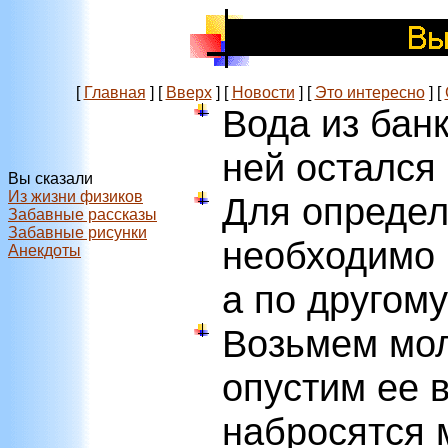
[
Главная
]
[
Вверх
]
[
Новости
]
[
Это интересно
]
[
Вода из банк
ней остался
Вы сказали
Из жизни физиков
Для определ
Забавные рассказы
Забавные рисунки
необходимо 
Анекдоты
а по другому
Возьмем мол
опустим ее в
набросятся 