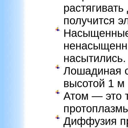
растягивать 
получится эл
Насыщенные
ненасыщенны
насытились.
Лошадиная с
высотой 1 м 
Атом — это т
протоплазмы
Диффузия пр