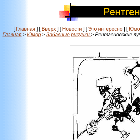
[
Главная
]
[
Вверх
]
[
Новости
]
[
Это интересно
]
[
Юмо
Главная
>
Юмор
>
Забавные рисунки
> Рентгеновские лу