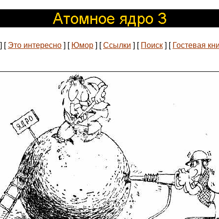
]
[
Это интересно
]
[
Юмор
]
[
Ссылки
]
[
Поиск
]
[
Гостевая кн