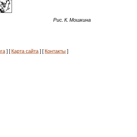
Рис. К. Мошкина
ига
]
[
Карта сайта
]
[
Контакты
]