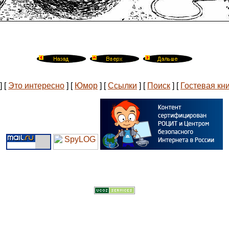
]
[
Это интересно
]
[
Юмор
]
[
Ссылки
]
[
Поиск
]
[
Гостевая кн